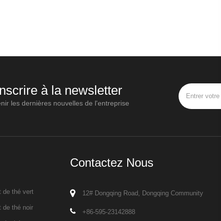
inscrire à la newsletter
nir les dernières nouvelles de l'entreprise
Contactez Nous
 de thé vert
12# Dongqing Road, Dongqing Community
 de thé noir
+86-595-23142888