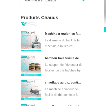
Machine d'emballage
Produits Chauds
Machine à rouler les feuilles de thé vert orthodoxe 6crt-55
Le diamètre du baril de la
machine à rouler les
feuilles de thé vert 6CRT-
55 est de 550 mm, hauteur
bambou frais feuille de thé wither rack tqj-20
de 400 mm, productivité
Le support de flétrisseur de
est 75kg / h
feuilles de thé fraîches tqj-
20 a une plaque en bambou
et en acier inoxydable, peut
chauffage au gaz continu machine à vapeur à feuilles de thé pour sortes de thé 6cstl-q80
être utilisé dans toutes
La machine à vapeur de
sortes de thé.
feuille de thé continue à
chauffer au gaz dl-6cstl-