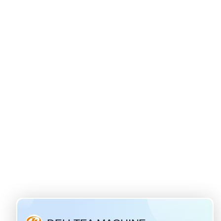
 origine du thé ivan
 28 / 2019
 thé aux fleurs le plus
us populaire en Russie.
t une boisson russe
nnelle qui a un