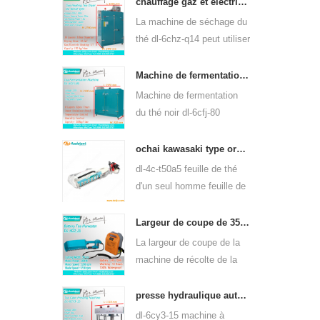
q80 peut être utilisée pour
chauffage gaz et électrique machine de séchage de feuilles de thé vert 6chz-q14
de nombreux types de thé,
La machine de séchage du
tels que le thé vert, le thé
thé dl-6chz-q14 peut utiliser
oolong, etc.
du gaz liquide, du gaz
naturel et de l'électricité,
Machine de fermentation de thé noir intelligente 6cfj-80
peut sécher tous les types
Machine de fermentation
de thé, tels que le thé vert,
du thé noir dl-6cfj-80
le thé noir, le thé oolong,
principalement utilisée pour
etc.
le traitement du thé noir,
ochai kawasaki type ordinateur de poche un-man feuille de thé plumaison récolte 4c-t50a5
laissez le thé noir
dl-4c-t50a5 feuille de thé
fermenter mieux.
d'un seul homme feuille de
plumaison largeur de coupe
de la machine est 450mm,
Largeur de coupe de 350mm électrique à piles de feuilles de thé machine à cueillir le thé 4cd-35
500mm, 600mm, utilisez le
La largeur de coupe de la
moteur à essence
machine de récolte de la
huasheng 1e34f.
cueilleuse de feuilles de
thé à piles électrique dl-
presse hydraulique automatique thé gâteau de thé brique appuyant sur machine 6cy3-15
4cd-35 est de 350 mm, en
dl-6cy3-15 machine à