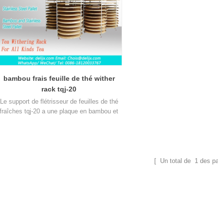
bambou frais feuille de thé wither
rack tqj-20
Le support de flétrisseur de feuilles de thé
fraîches tqj-20 a une plaque en bambou et
en acier inoxydable, peut être utilisé dans
toutes sortes de thé.
[ Un total de
1
des p