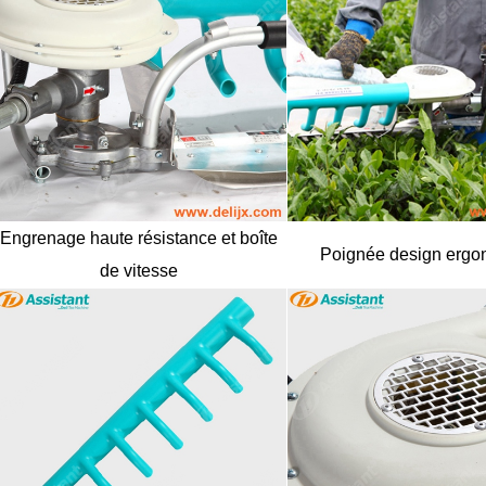
secret russe - origine du thé
thé de pu'er la connaissance de thé arbre antique
Oct / 28 / 2019
Apr / 22 / 2019
«Ivan Tea» est le thé aux fleurs l
Engrenage haute résistance et boîte
le thé est vieux, plus il est cher,
populaire et le plus populaire en 
Poignée design erg
de vitesse
 est cher, mais ce n’est pas absolu.
"Ivan Tea" est une boisson ru
dépend de la qualité du thé et de
traditionnelle qui a un
son goût. Si la qualité de