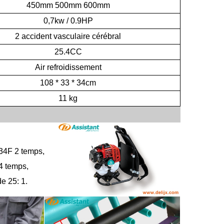
450mm
500mm
600mm
0,7kw
/
0.9HP
2
accident vasculaire cérébral
25.4CC
Air
refroidissement
108 * 33 * 34cm
11 kg
34F 2 temps,
4 temps,
e 25: 1.