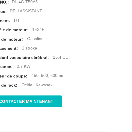
DL-4C-T50A5
 NO.:
DELI ASSISTANT
ue:
T/T
ment:
1E34F
le de moteur:
Gasoline
 de moteur:
2 stroke
acement:
25.4 CC
dent vasculaire cérébral:
0.7 KW
sance:
450, 500, 600mm
eur de coupe:
Ochiai, Kawasaki
 de rack:
CONTACTER MAINTENANT