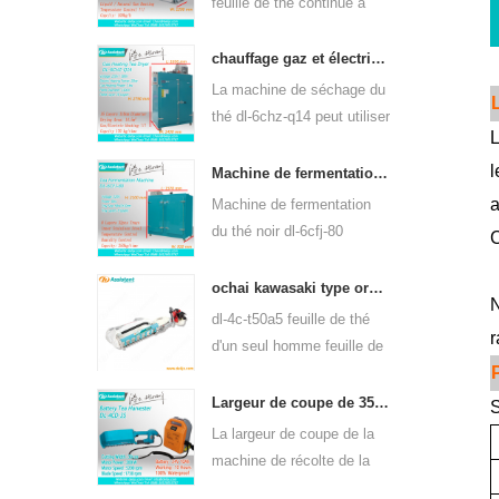
feuille de thé continue à
chauffer au gaz dl-6cstl-
q80 peut être utilisée pour
chauffage gaz et électrique machine de séchage de feuilles de thé vert 6chz-q14
de nombreux types de thé,
La machine de séchage du
tels que le thé vert, le thé
thé dl-6chz-q14 peut utiliser
oolong, etc.
L
du gaz liquide, du gaz
l
naturel et de l'électricité,
Machine de fermentation de thé noir intelligente 6cfj-80
peut sécher tous les types
a
Machine de fermentation
de thé, tels que le thé vert,
du thé noir dl-6cfj-80
C
le thé noir, le thé oolong,
principalement utilisée pour
etc.
le traitement du thé noir,
ochai kawasaki type ordinateur de poche un-man feuille de thé plumaison récolte 4c-t50a5
N
laissez le thé noir
dl-4c-t50a5 feuille de thé
r
fermenter mieux.
d'un seul homme feuille de
plumaison largeur de coupe
de la machine est 450mm,
Largeur de coupe de 350mm électrique à piles de feuilles de thé machine à cueillir le thé 4cd-35
S
500mm, 600mm, utilisez le
La largeur de coupe de la
moteur à essence
machine de récolte de la
huasheng 1e34f.
cueilleuse de feuilles de