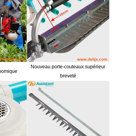
 ivan
e plus
Nouveau porte-couteaux supérieur
Russie.
onomique
breveté
sse