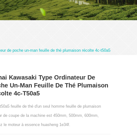
eur de poche un-man feuille de thé plumaison récolte 4c-t50a5
ai Kawasaki Type Ordinateur De
he Un-Man Feuille De Thé Plumaison
olte 4c-T50a5
-t50a5 feuille de thé d'un seul homme feuille de plumaison
ur de coupe de la machine est 450mm, 500mm, 600mm,
sez le moteur à essence huasheng 1e34f.