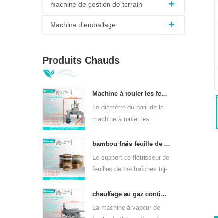
machine de gestion de terrain
Machine d'emballage
Produits Chauds
Machine à rouler les feuilles de thé vert orthodoxe 6crt-55
Le diamètre du baril de la
machine à rouler les
feuilles de thé vert 6CRT-
55 est de 550 mm, hauteur
bambou frais feuille de thé wither rack tqj-20
de 400 mm, productivité
Le support de flétrisseur de
est 75kg / h
feuilles de thé fraîches tqj-
20 a une plaque en bambou
et en acier inoxydable, peut
chauffage au gaz continu machine à vapeur à feuilles de thé pour sortes de thé 6cstl-q80
être utilisé dans toutes
La machine à vapeur de
sortes de thé.