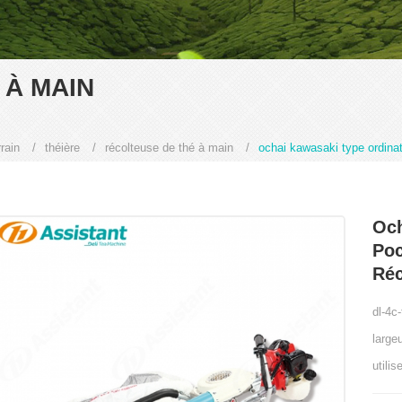
 À MAIN
rain
/
théière
/
récolteuse de thé à main
/
ochai kawasaki type ordinat
Och
Poc
Réc
dl-4c
large
utili