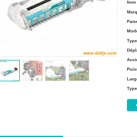
Item
Marq
Paie
Modè
Type
Dépl
Acci
Puis
Larg
Type