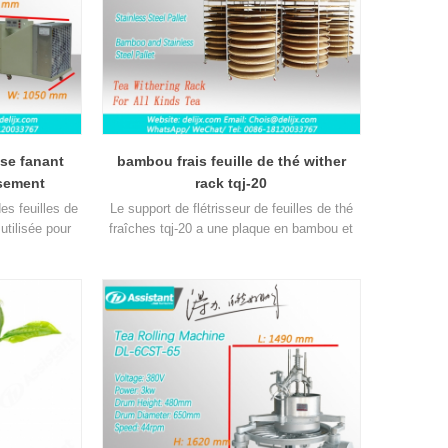
 se fanant
bambou frais feuille de thé wither
ssement
rack tqj-20
es feuilles de
Le support de flétrisseur de feuilles de thé
utilisée pour
fraîches tqj-20 a une plaque en bambou et
 thé douces et
en acier inoxydable, peut être utilisé dans
toutes sortes de thé.