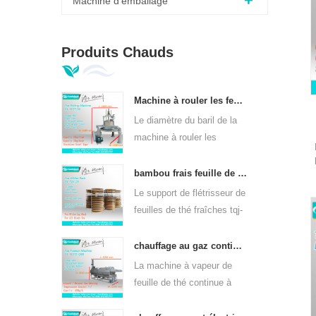
Machine d'emballage
Produits Chauds
Machine à rouler les feuilles de thé vert orthodoxe 6crt-55
Le diamètre du baril de la
machine à rouler les
feuilles de thé vert 6CRT-
55 est de 550 mm, hauteur
bambou frais feuille de thé wither rack tqj-20
de 400 mm, productivité
Le support de flétrisseur de
est 75kg / h
feuilles de thé fraîches tqj-
20 a une plaque en bambou
et en acier inoxydable, peut
chauffage au gaz continu machine à vapeur à feuilles de thé pour sortes de thé 6cstl-q80
être utilisé dans toutes
La machine à vapeur de
sortes de thé.
feuille de thé continue à
chauffer au gaz dl-6cstl-