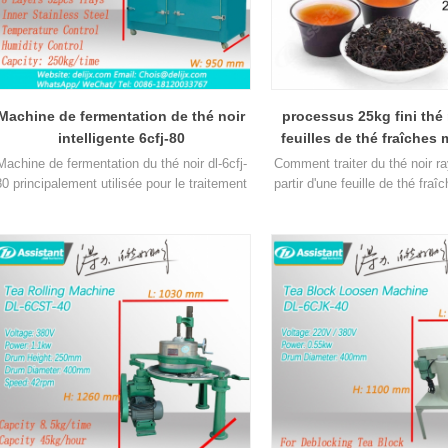
Machine de fermentation de thé noir
processus 25kg fini thé
intelligente 6cfj-80
feuilles de thé fraîches
traitement
Machine de fermentation du thé noir dl-6cfj-
Comment traiter du thé noir r
80 principalement utilisée pour le traitement
partir d'une feuille de thé fra
du thé noir, laissez le thé noir fermenter
le thé noir rayé a besoin de
mieux.
flétrissage du thé, de la
fermentation et de séchage 
pouvez savoir de quelle mach
besoin.