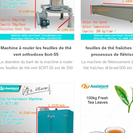
Machine à rouler les feuilles de thé
feuilles de thé fraîches
vert orthodoxe 6crt-55
processus de flétri
Le diamètre du baril de la machine à rouler
La machine de flétrissement d
les feuilles de thé vert 6CRT-55 est de 550
thé fraîches dl-6cwd-500 est 
mm, hauteur de 400 mm, productivité est
confectionner des feuilles de
75kg / h
fermenter.