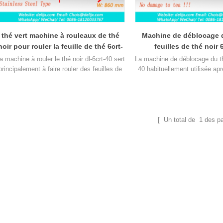
thé vert machine à rouleaux de thé
Machine de déblocage 
noir pour rouler la feuille de thé 6crt-
feuilles de thé noir 
40
a machine à rouler le thé noir dl-6crt-40 sert
La machine de déblocage du thé
principalement à faire rouler des feuilles de
40 habituellement utilisée apr
thé. Laisser le thé noir et les feuilles de thé
de thé, a principalement pou
ert en forme de lanières. Le thé préparé est
débloquer les morceaux de feu
plus parfumé et la soupe au thé est plus
belle.
[ Un total de
1
des p