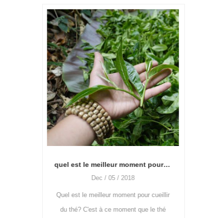
Plu
plus i
Cela
comment traiter le thé vert, besoin de quelle machine et comment l'utiliser?
quel est le meilleur moment pour cueillir le thé? comment utiliser la machine à épiler les feuilles de thé?
Oct / 27 / 2018
Le thé vert est un thé non fermenté, il
pour cueillir
utilisait principalement ces machines:
 que le thé