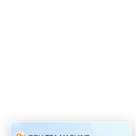
hé ivan
 le plus
 Russie.
russe