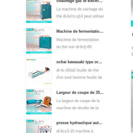
q80 peut être utilisée pour
chauffage gaz et électrique machine de séchage de feuilles de thé vert 6chz-q14
de nombreux types de thé,
La machine de séchage du
tels que le thé vert, le thé
thé dl-6chz-q14 peut utiliser
oolong, etc.
du gaz liquide, du gaz
naturel et de l'électricité,
Machine de fermentation de thé noir intelligente 6cfj-80
peut sécher tous les types
Machine de fermentation
de thé, tels que le thé vert,
du thé noir dl-6cfj-80
le thé noir, le thé oolong,
principalement utilisée pour
etc.
le traitement du thé noir,
ochai kawasaki type ordinateur de poche un-man feuille de thé plumaison récolte 4c-t50a5
laissez le thé noir
dl-4c-t50a5 feuille de thé
fermenter mieux.
d'un seul homme feuille de
plumaison largeur de coupe
de la machine est 450mm,
Largeur de coupe de 350mm électrique à piles de feuilles de thé machine à cueillir le thé 4cd-35
500mm, 600mm, utilisez le
La largeur de coupe de la
moteur à essence
machine de récolte de la
huasheng 1e34f.
cueilleuse de feuilles de
thé à piles électrique dl-
presse hydraulique automatique thé gâteau de thé brique appuyant sur machine 6cy3-15
4cd-35 est de 350 mm, en
dl-6cy3-15 machine à