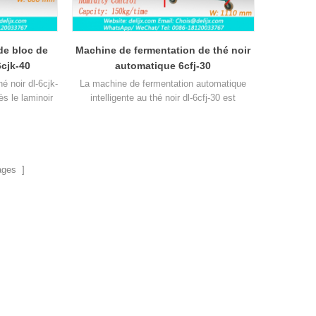
de bloc de
Machine de fermentation de thé noir
6cjk-40
automatique 6cfj-30
 noir dl-6cjk-
La machine de fermentation automatique
ès le laminoir
intelligente au thé noir dl-6cfj-30 est
r fonction de
principalement utilisée pour le thé noir et le
illes de thé.
thé noir, qui doivent être fermentés.
ages ]