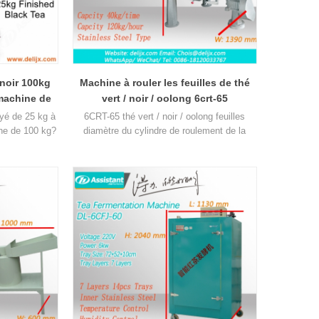
 noir 100kg
Machine à rouler les feuilles de thé
 machine de
vert / noir / oolong 6crt-65
ayé de 25 kg à
6CRT-65 thé vert / noir / oolong feuilles
îche de 100 kg?
diamètre du cylindre de roulement de la
 processus de
table à rouler est 650mm, hauteur 480mm,
minage, de
efficacité de la production est 40kg / heure.
du thé, vous
ine vous avez