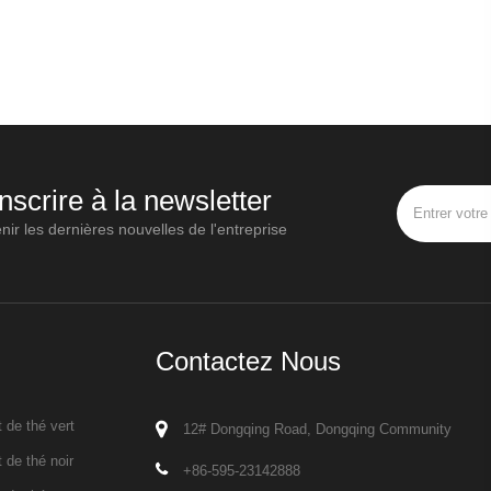
inscrire à la newsletter
nir les dernières nouvelles de l'entreprise
Contactez Nous
 de thé vert
12# Dongqing Road, Dongqing Community
 de thé noir
+86-595-23142888