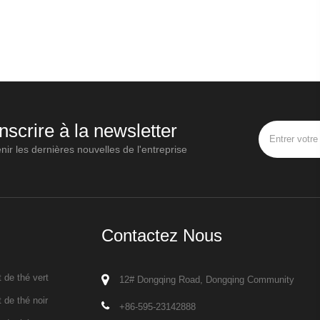
inscrire à la newsletter
nir les dernières nouvelles de l'entreprise
Contactez Nous
 de thé vert
12# Dongqing Road, Dongqing Community
 de thé noir
+86-595-23142888