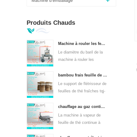
Machine d'emballage
Produits Chauds
Machine à rouler les feuilles de thé vert orthodoxe 6crt-55
Le diamètre du baril de la
machine à rouler les
feuilles de thé vert 6CRT-
55 est de 550 mm, hauteur
bambou frais feuille de thé wither rack tqj-20
de 400 mm, productivité
Le support de flétrisseur de
est 75kg / h
feuilles de thé fraîches tqj-
20 a une plaque en bambou
et en acier inoxydable, peut
chauffage au gaz continu machine à vapeur à feuilles de thé pour sortes de thé 6cstl-q80
être utilisé dans toutes
La machine à vapeur de
sortes de thé.
feuille de thé continue à
chauffer au gaz dl-6cstl-