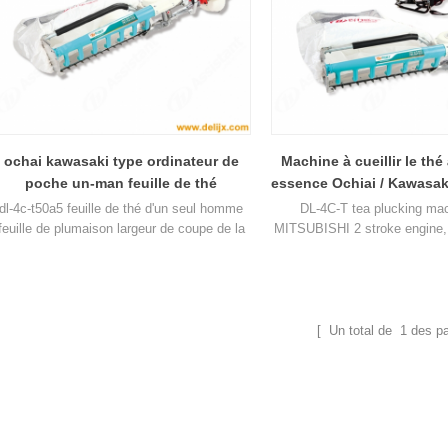
ochai kawasaki type ordinateur de
Machine à cueillir le thé
poche un-man feuille de thé
essence Ochiai / Kawasak
plumaison récolte 4c-t50a5
DL-4C-T
dl-4c-t50a5 feuille de thé d'un seul homme
DL-4C-T tea plucking ma
feuille de plumaison largeur de coupe de la
MITSUBISHI 2 stroke engine,
machine est 450mm, 500mm, 600mm,
displacement 25.4CC, total 
utilisez le moteur à essence huasheng
9.2kg, cutting width 450, 5
1e34f.
[ Un total de
1
des p