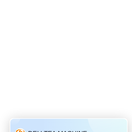
rigine du thé ivan
28 / 2019
hé aux fleurs le plus
s populaire en Russie.
une boisson russe
elle qui a un