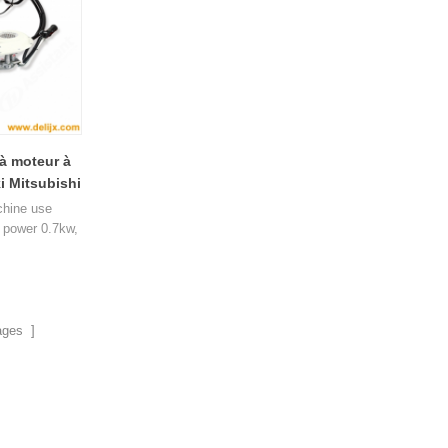
 à moteur à
i Mitsubishi
chine use
 power 0.7kw,
weight about
00 and 600mm.
ages ]