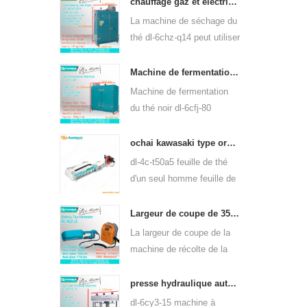
q80 peut être utilisée pour
chauffage gaz et électrique machine de séchage de feuilles de thé vert 6chz-q14
de nombreux types de thé,
La machine de séchage du
tels que le thé vert, le thé
thé dl-6chz-q14 peut utiliser
oolong, etc.
du gaz liquide, du gaz
naturel et de l'électricité,
Machine de fermentation de thé noir intelligente 6cfj-80
peut sécher tous les types
Machine de fermentation
de thé, tels que le thé vert,
du thé noir dl-6cfj-80
le thé noir, le thé oolong,
principalement utilisée pour
etc.
le traitement du thé noir,
ochai kawasaki type ordinateur de poche un-man feuille de thé plumaison récolte 4c-t50a5
laissez le thé noir
dl-4c-t50a5 feuille de thé
fermenter mieux.
d'un seul homme feuille de
plumaison largeur de coupe
de la machine est 450mm,
Largeur de coupe de 350mm électrique à piles de feuilles de thé machine à cueillir le thé 4cd-35
500mm, 600mm, utilisez le
La largeur de coupe de la
moteur à essence
machine de récolte de la
huasheng 1e34f.
cueilleuse de feuilles de
thé à piles électrique dl-
presse hydraulique automatique thé gâteau de thé brique appuyant sur machine 6cy3-15
4cd-35 est de 350 mm, en
dl-6cy3-15 machine à