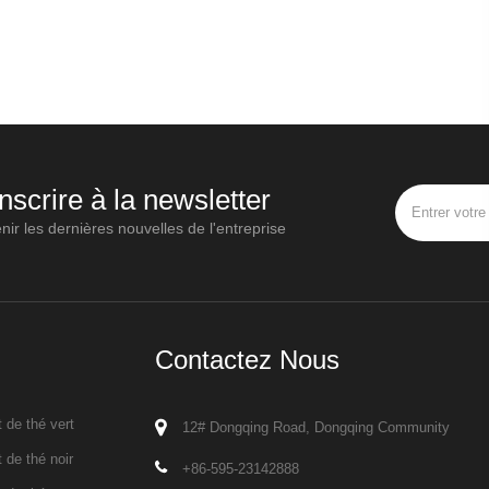
inscrire à la newsletter
nir les dernières nouvelles de l'entreprise
Contactez Nous
 de thé vert
12# Dongqing Road, Dongqing Community
 de thé noir
+86-595-23142888