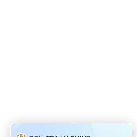
origine du thé ivan
 28 / 2019
thé aux fleurs le plus
us populaire en Russie.
 une boisson russe
nelle qui a un