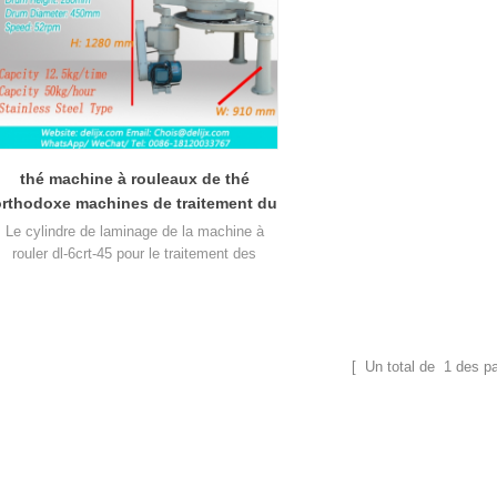
thé machine à rouleaux de thé
rthodoxe machines de traitement du
thé 6crt-45 prix
Le cylindre de laminage de la machine à
rouler dl-6crt-45 pour le traitement des
euilles de thé orthodoxe mesure 450 mm et
 une hauteur de 280 mm. Il peut traiter 12,5
kg de feuilles de thé fraîches à la fois.
[ Un total de
1
des p