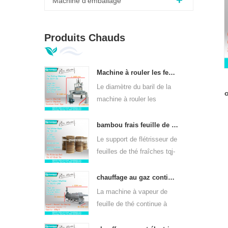
Machine d'emballage
Produits Chauds
Machine à rouler les feuilles de thé vert orthodoxe 6crt-55
Le diamètre du baril de la
o
machine à rouler les
feuilles de thé vert 6CRT-
55 est de 550 mm, hauteur
bambou frais feuille de thé wither rack tqj-20
f
de 400 mm, productivité
a
Le support de flétrisseur de
est 75kg / h
feuilles de thé fraîches tqj-
20 a une plaque en bambou
et en acier inoxydable, peut
chauffage au gaz continu machine à vapeur à feuilles de thé pour sortes de thé 6cstl-q80
être utilisé dans toutes
La machine à vapeur de
sortes de thé.
feuille de thé continue à
chauffer au gaz dl-6cstl-