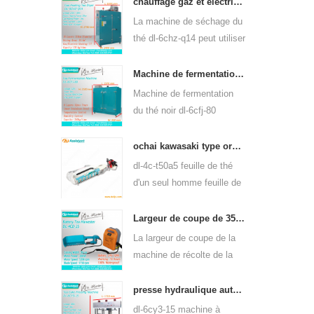
q80 peut être utilisée pour
chauffage gaz et électrique machine de séchage de feuilles de thé vert 6chz-q14
de nombreux types de thé,
La machine de séchage du
tels que le thé vert, le thé
thé dl-6chz-q14 peut utiliser
oolong, etc.
du gaz liquide, du gaz
naturel et de l'électricité,
Machine de fermentation de thé noir intelligente 6cfj-80
peut sécher tous les types
Machine de fermentation
de thé, tels que le thé vert,
du thé noir dl-6cfj-80
le thé noir, le thé oolong,
principalement utilisée pour
etc.
le traitement du thé noir,
ochai kawasaki type ordinateur de poche un-man feuille de thé plumaison récolte 4c-t50a5
laissez le thé noir
dl-4c-t50a5 feuille de thé
fermenter mieux.
d'un seul homme feuille de
plumaison largeur de coupe
de la machine est 450mm,
Largeur de coupe de 350mm électrique à piles de feuilles de thé machine à cueillir le thé 4cd-35
500mm, 600mm, utilisez le
La largeur de coupe de la
moteur à essence
machine de récolte de la
huasheng 1e34f.
cueilleuse de feuilles de
thé à piles électrique dl-
presse hydraulique automatique thé gâteau de thé brique appuyant sur machine 6cy3-15
4cd-35 est de 350 mm, en
dl-6cy3-15 machine à