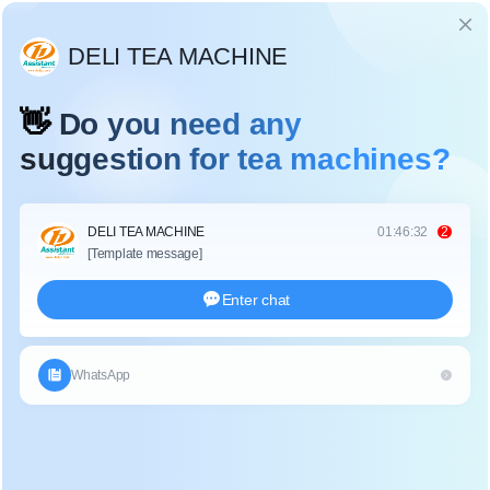
Language
DES PRODUITS
Accueil
/
Des produits