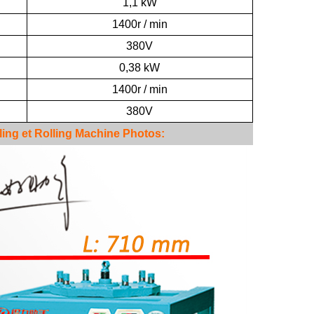
1,1 kW
1400r / min
380V
0,38 kW
1400r / min
 ivan
380V
ing et Rolling Machine
Photos:
e plus
Russie.
sse