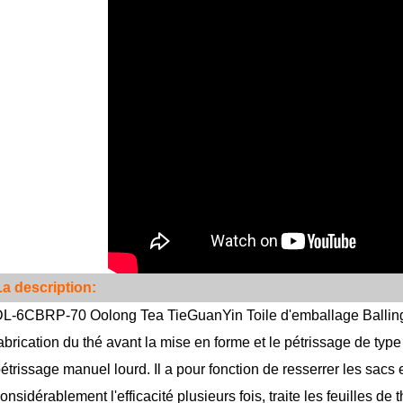
La description:
L-6CBRP-70 Oolong Tea TieGuanYin Toile d'emballage Balling
abrication du thé avant la mise en forme et le pétrissage de typ
étrissage manuel lourd. Il a pour fonction de resserrer les sacs 
onsidérablement l'efficacité plusieurs fois, traite les feuilles 