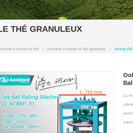
LE THÉ GRANULEUX
achine à mouler le thé
/
machine à mouler le thé granuleux
/
oolong thé
Ool
Bal
La ma
oolon
avant
subst