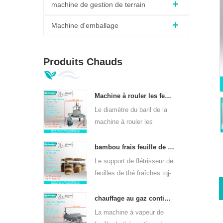
machine de gestion de terrain
Machine d'emballage
Produits Chauds
Machine à rouler les feuilles de thé vert orthodoxe 6crt-55
Le diamètre du baril de la
machine à rouler les
feuilles de thé vert 6CRT-
55 est de 550 mm, hauteur
bambou frais feuille de thé wither rack tqj-20
de 400 mm, productivité
Le support de flétrisseur de
est 75kg / h
feuilles de thé fraîches tqj-
20 a une plaque en bambou
et en acier inoxydable, peut
chauffage au gaz continu machine à vapeur à feuilles de thé pour sortes de thé 6cstl-q80
être utilisé dans toutes
La machine à vapeur de
sortes de thé.