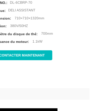
DL-6CBRP-70
 NO.:
DELI ASSISTANT
ue:
710×710×1320mm
nsion:
380V/50HZ
ion:
700mm
ètre du disque de thé:
1.1kW
sance du moteur:
CONTACTER MAINTENANT