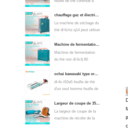
feuille de thé continue à
chauffer au gaz dl-6cstl-
q80 peut être utilisée pour
chauffage gaz et électrique machine de séchage de feuilles de thé vert 6chz-q14
de nombreux types de thé,
La machine de séchage du
tels que le thé vert, le thé
thé dl-6chz-q14 peut utiliser
oolong, etc.
du gaz liquide, du gaz
naturel et de l'électricité,
Machine de fermentation de thé noir intelligente 6cfj-80
peut sécher tous les types
Machine de fermentation
de thé, tels que le thé vert,
du thé noir dl-6cfj-80
le thé noir, le thé oolong,
principalement utilisée pour
etc.
le traitement du thé noir,
ochai kawasaki type ordinateur de poche un-man feuille de thé plumaison récolte 4c-t50a5
laissez le thé noir
dl-4c-t50a5 feuille de thé
fermenter mieux.
d'un seul homme feuille de
plumaison largeur de coupe
D
de la machine est 450mm,
Largeur de coupe de 350mm électrique à piles de feuilles de thé machine à cueillir le thé 4cd-35
f
500mm, 600mm, utilisez le
La largeur de coupe de la
moteur à essence
p
machine de récolte de la
huasheng 1e34f.
cueilleuse de feuilles de
c