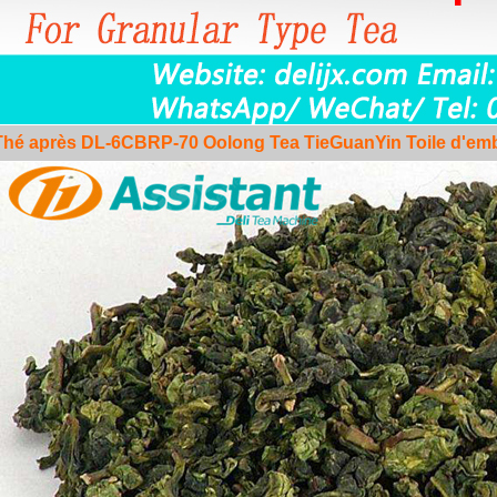
Thé après
DL-6CBRP-70
Oolong Tea TieGuanYin Toile d'emba