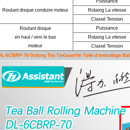
Puissance
Roulant
disque
conduire
moteur
Rotaing
La vitesse
Classé
Tension
Puissance
Roulant
disque
en haut
/
vers le bas
Rotaing
La vitesse
secret russe - origine du thé
moteur
Classé
Tension
thé de pu'er la connaissance de thé arbre antique
Oct / 28 / 2019
Apr / 22 / 2019
DL-6CBRP-70
Oolong Tea TieGuanYin Toile d'emballage Ball
«Ivan Tea» est le thé aux fleurs l
le thé est vieux, plus il est cher,
populaire et le plus populaire en 
 est cher, mais ce n’est pas absolu.
"Ivan Tea" est une boisson ru
dépend de la qualité du thé et de
traditionnelle qui a un
son goût. Si la qualité de