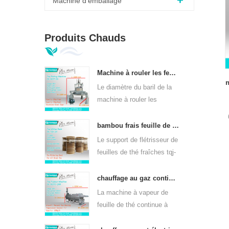
Machine d'emballage
Produits Chauds
Machine à rouler les feuilles de thé vert orthodoxe 6crt-55
m
Le diamètre du baril de la
machine à rouler les
feuilles de thé vert 6CRT-
55 est de 550 mm, hauteur
bambou frais feuille de thé wither rack tqj-20
de 400 mm, productivité
Le support de flétrisseur de
est 75kg / h
feuilles de thé fraîches tqj-
20 a une plaque en bambou
et en acier inoxydable, peut
chauffage au gaz continu machine à vapeur à feuilles de thé pour sortes de thé 6cstl-q80
être utilisé dans toutes
La machine à vapeur de
sortes de thé.
feuille de thé continue à
chauffer au gaz dl-6cstl-