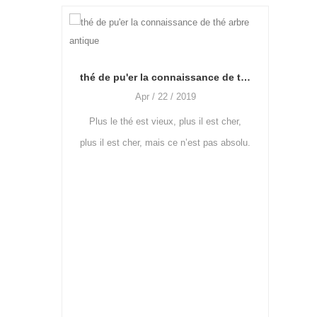
secre
thé de pu'er la connaissance de thé arbre antique
Apr / 22 / 2019
«Ivan 
Plus le thé est vieux, plus il est cher,
popula
plus il est cher, mais ce n’est pas absolu.
"Iv
Cela dépend de la qualité du thé et de
son goût. Si la qualité de
comment traiter le thé vert, besoin de quelle machine et comment l'utiliser?
rmenté, il
machines: