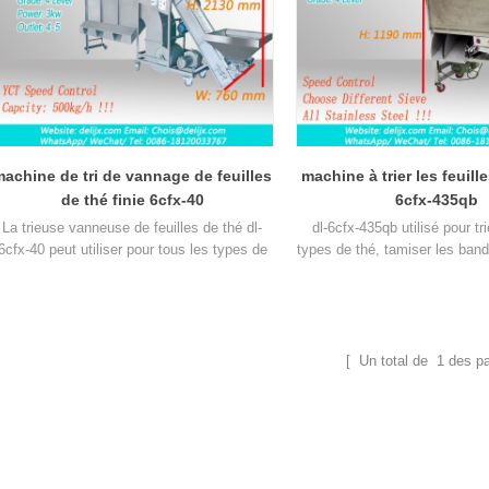
achine de tri de vannage de feuilles
machine à trier les feuille
de thé finie 6cfx-40
6cfx-435qb
La trieuse vanneuse de feuilles de thé dl-
dl-6cfx-435qb utilisé pour tri
6cfx-40 peut utiliser pour tous les types de
types de thé, tamiser les band
thé, comme le thé vert, le thé noir, le thé
cassé et poudre de thé de sp
oolong, etc.
différentes
[ Un total de
1
des p