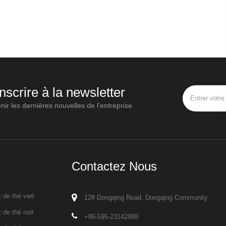
inscrire à la newsletter
nir les dernières nouvelles de l'entreprise
Contactez Nous
 de thé vert
12# Dongqing Road, Dongqing Community
 de thé noir
+86-595-23142888