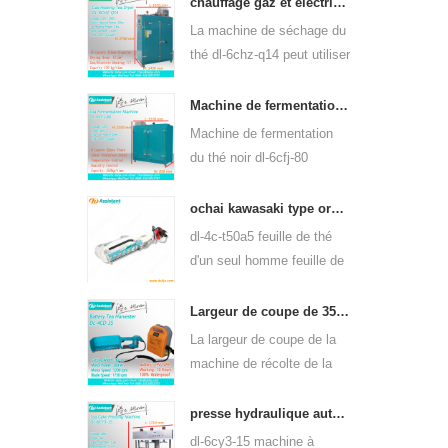
q80 peut être utilisée pour
chauffage gaz et électrique machine de séchage de feuilles de thé vert 6chz-q14
de nombreux types de thé,
La machine de séchage du
tels que le thé vert, le thé
thé dl-6chz-q14 peut utiliser
oolong, etc.
du gaz liquide, du gaz
naturel et de l'électricité,
Machine de fermentation de thé noir intelligente 6cfj-80
peut sécher tous les types
Machine de fermentation
de thé, tels que le thé vert,
du thé noir dl-6cfj-80
le thé noir, le thé oolong,
principalement utilisée pour
etc.
le traitement du thé noir,
ochai kawasaki type ordinateur de poche un-man feuille de thé plumaison récolte 4c-t50a5
laissez le thé noir
dl-4c-t50a5 feuille de thé
fermenter mieux.
d'un seul homme feuille de
plumaison largeur de coupe
de la machine est 450mm,
Largeur de coupe de 350mm électrique à piles de feuilles de thé machine à cueillir le thé 4cd-35
500mm, 600mm, utilisez le
La largeur de coupe de la
moteur à essence
machine de récolte de la
huasheng 1e34f.
cueilleuse de feuilles de
thé à piles électrique dl-
presse hydraulique automatique thé gâteau de thé brique appuyant sur machine 6cy3-15
4cd-35 est de 350 mm, en
dl-6cy3-15 machine à