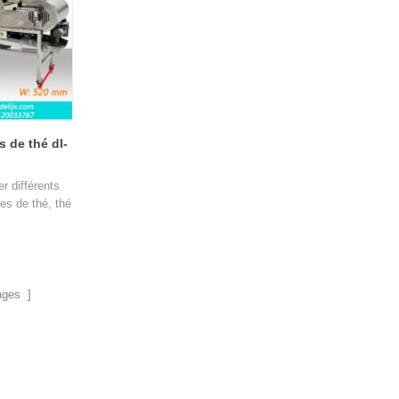
s de thé dl-
er différents
es de thé, thé
écifications
ages ]