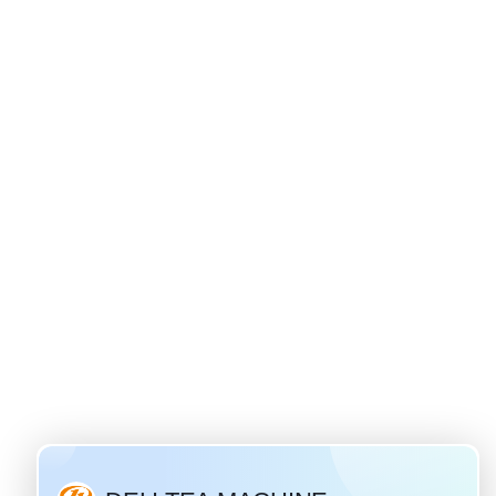
du thé ivan
eurs le plus
re en Russie.
son russe
 un