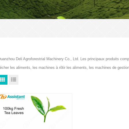
uanzhou Deli Agroforestrial Machinery Co., Ltd. Les principaux produits com
écher les aliments, les machines à rôtir les aliments, les machines de gesti