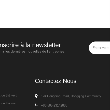
inscrire à la newsletter
nir les dernières nouvelles de l'entreprise
Contactez Nous
 de thé vert
12# Dongqing Road, Dongqing Community
 de thé noir
+86-595-23142888