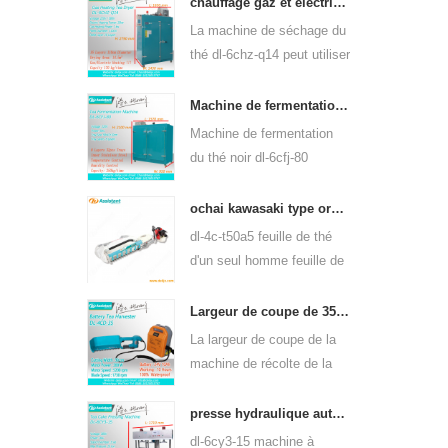
q80 peut être utilisée pour
chauffage gaz et électrique machine de séchage de feuilles de thé vert 6chz-q14
de nombreux types de thé,
La machine de séchage du
tels que le thé vert, le thé
thé dl-6chz-q14 peut utiliser
oolong, etc.
du gaz liquide, du gaz
naturel et de l'électricité,
Machine de fermentation de thé noir intelligente 6cfj-80
peut sécher tous les types
Machine de fermentation
de thé, tels que le thé vert,
du thé noir dl-6cfj-80
le thé noir, le thé oolong,
principalement utilisée pour
etc.
le traitement du thé noir,
ochai kawasaki type ordinateur de poche un-man feuille de thé plumaison récolte 4c-t50a5
laissez le thé noir
dl-4c-t50a5 feuille de thé
fermenter mieux.
d'un seul homme feuille de
plumaison largeur de coupe
de la machine est 450mm,
Largeur de coupe de 350mm électrique à piles de feuilles de thé machine à cueillir le thé 4cd-35
500mm, 600mm, utilisez le
La largeur de coupe de la
moteur à essence
machine de récolte de la
huasheng 1e34f.
cueilleuse de feuilles de
thé à piles électrique dl-
presse hydraulique automatique thé gâteau de thé brique appuyant sur machine 6cy3-15
4cd-35 est de 350 mm, en
dl-6cy3-15 machine à