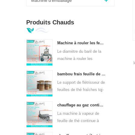
Machine d'emballage
Produits Chauds
Machine à rouler les feuilles de thé vert orthodoxe 6crt-55
Le diamètre du baril de la
machine à rouler les
feuilles de thé vert 6CRT-
55 est de 550 mm, hauteur
bambou frais feuille de thé wither rack tqj-20
v
de 400 mm, productivité
Le support de flétrisseur de
est 75kg / h
feuilles de thé fraîches tqj-
c
20 a une plaque en bambou
et en acier inoxydable, peut
chauffage au gaz continu machine à vapeur à feuilles de thé pour sortes de thé 6cstl-q80
être utilisé dans toutes
La machine à vapeur de
sortes de thé.
feuille de thé continue à
chauffer au gaz dl-6cstl-