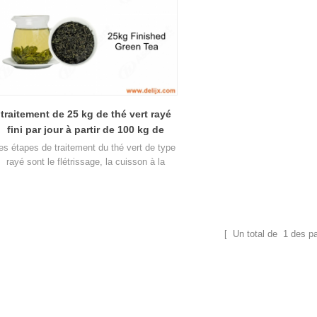
traitement de 25 kg de thé vert rayé
fini par jour à partir de 100 kg de
feuilles de thé fraîches
les étapes de traitement du thé vert de type
rayé sont le flétrissage, la cuisson à la
apeur, le laminage et le séchage, de quelle
machine de traitement du thé vous avez
besoin? Dans cette page, vous apprendrez
omment traiter un thé vert de haute qualité.
[ Un total de
1
des p